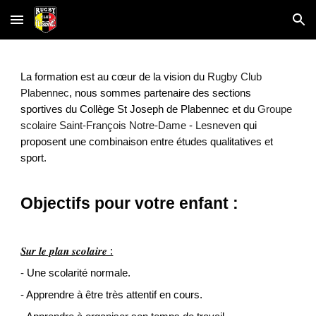
Skip to main content
Skip to navigation
La formation est au cœur de la vision du
Rugby Club 
Plabennec
, nous sommes partenaire des sections 
sportives du Collège St Joseph de Plabennec et du
Groupe 
scolaire Saint-François Notre-Dame
 -
Lesneven
 qui 
proposent une combinaison entre études qualitatives et 
sport.
Objectifs pour votre enfant :
𝑺𝒖𝒓 𝒍𝒆 𝒑𝒍𝒂𝒏 𝒔𝒄𝒐𝒍𝒂𝒊𝒓𝒆 :
- Une scolarité normale.
- Apprendre à être très attentif en cours.