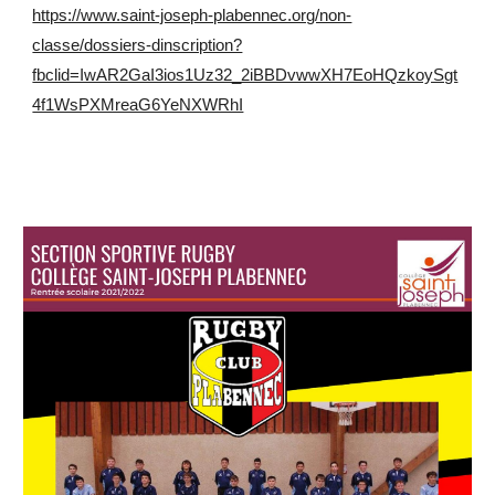
https://www.saint-joseph-plabennec.org/non-
classe/dossiers-dinscription?
fbclid=IwAR2GaI3ios1Uz32_2iBBDvwwXH7EoHQzkoySgt
4f1WsPXMreaG6YeNXWRhI