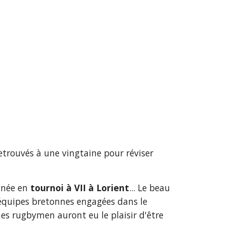
retrouvés à une vingtaine pour réviser 
née en 
tournoi à VII à Lorient
... Le beau 
soleil anoncé pour le week-end a du en dissuader plus d'un de prendre le car et rejoindre les 40 équipes bretonnes engagées dans le 
nes rugbymen auront eu le plaisir d'être 