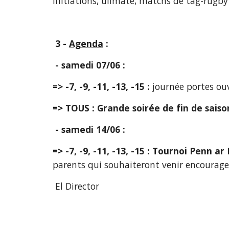
initiations, ulimate, matchs de tag-rugby
3 - 
Agenda
 :
- samedi 07/06 :
=>
-7, -9, -11, -13, -15 : 
journée portes ouv
=> TOUS : Grande soirée de fin de saiso
- samedi 14/06 :
=>
-7, -9, -11, -13, -15 : Tournoi Penn a
parents qui souhaiteront venir encourager
 El Director