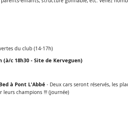
 parents-enfants, structure gonflable, etc. Venez nomb
ertes du club (14-17h)  
n (à/c 18h30 - Site de Kerveguen)
r Bed à Pont L'Abbé
 - Deux cars seront réservés, les pl
 leurs champions !!! (journée) 