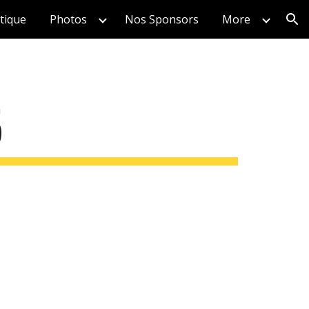
tique
Photos
Nos Sponsors
More
ion
5