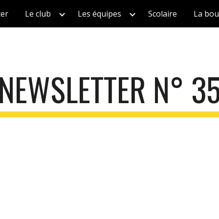
ter
Le club
Les équipes
Scolaire
La bou
ip to main content
Skip to navigat
NEWSLETTER N° 3