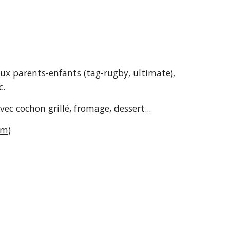
jeux parents-enfants (tag-rugby, ultimate), 
c.
vec cochon grillé, fromage, dessert... 
om
)