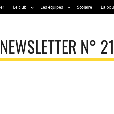
ter
Le club
Les équipes
Scolaire
La bou
ip to main content
Skip to navigat
NEWSLETTER N° 2