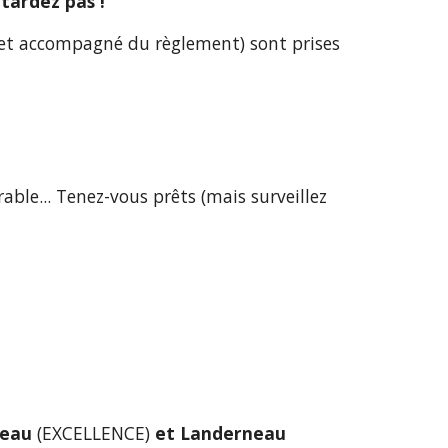
tardez pas !
s et accompagné du règlement) sont prises 
ble... Tenez-vous prêts (mais surveillez 
neau
 (EXCELLENCE)
 et Landerneau