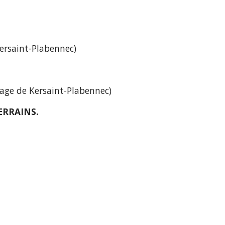
e Kersaint-Plabennec) 
iturage de Kersaint-Plabennec) 
ERRAINS.