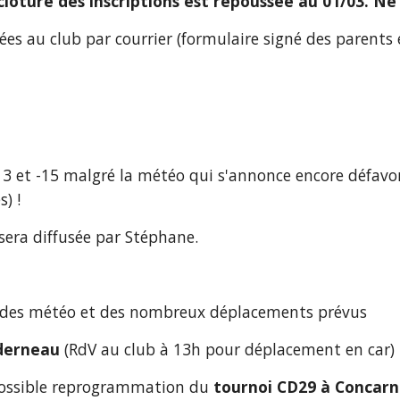
loture des inscriptions est repoussée au 01/03. Ne 
sées au club par courrier (formulaire signé des parent
13 et -15 malgré la météo qui s'annonce encore défavora
) !
 sera diffusée par Stéphane.
tudes météo et des nombreux déplacements prévus
nderneau
 (RdV au club à 13h pour déplacement en car) 
ossible reprogrammation du 
tournoi CD29 à Concar