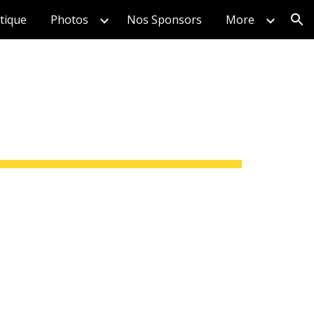
tique
Photos
Nos Sponsors
More
ion
1