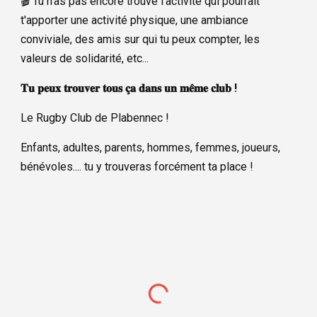
🎬 Tu n'as pas encore trouvé l'activité qui pourrait
t'apporter une activité physique, une ambiance
conviviale, des amis sur qui tu peux compter, les
valeurs de solidarité, etc...
𝐓𝐮 𝐩𝐞𝐮𝐱 𝐭𝐫𝐨𝐮𝐯𝐞𝐫 𝐭𝐨𝐮𝐬 𝐜̧𝐚 𝐝𝐚𝐧𝐬 𝐮𝐧 𝐦𝐞̂𝐦𝐞 𝐜𝐥𝐮𝐛 !
Le Rugby Club de Plabennec !
Enfants, adultes, parents, hommes, femmes, joueurs,
bénévoles.... tu y trouveras forcément ta place !