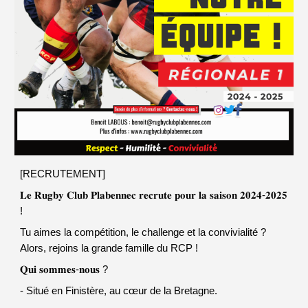
[RECRUTEMENT]
𝐋𝐞 𝐑𝐮𝐠𝐛𝐲 𝐂𝐥𝐮𝐛 𝐏𝐥𝐚𝐛𝐞𝐧𝐧𝐞𝐜 𝐫𝐞𝐜𝐫𝐮𝐭𝐞 𝐩𝐨𝐮𝐫 𝐥𝐚 𝐬𝐚𝐢𝐬𝐨𝐧 𝟐𝟎𝟐𝟒-𝟐𝟎𝟐𝟓
!
Tu aimes la compétition, le challenge et la convivialité ?
Alors, rejoins la grande famille du RCP !
𝐐𝐮𝐢 𝐬𝐨𝐦𝐦𝐞𝐬-𝐧𝐨𝐮𝐬 ?
- Situé en Finistère, au cœur de la Bretagne.