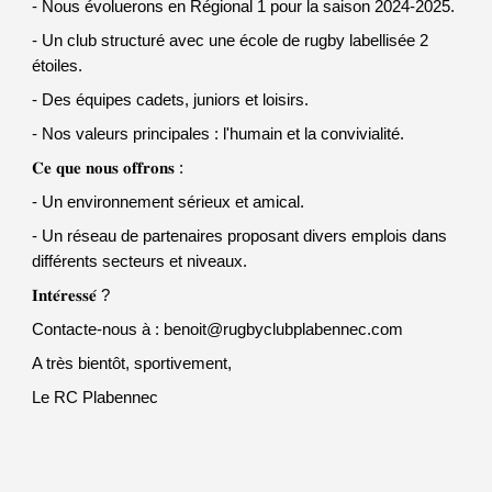
- Nous évoluerons en Régional 1 pour la saison 2024-2025.
- Un club structuré avec une école de rugby labellisée 2
étoiles.
- Des équipes cadets, juniors et loisirs.
- Nos valeurs principales : l'humain et la convivialité.
𝐂𝐞 𝐪𝐮𝐞 𝐧𝐨𝐮𝐬 𝐨𝐟𝐟𝐫𝐨𝐧𝐬 :
- Un environnement sérieux et amical.
- Un réseau de partenaires proposant divers emplois dans
différents secteurs et niveaux.
𝐈𝐧𝐭𝐞́𝐫𝐞𝐬𝐬𝐞́ ?
Contacte-nous à : benoit@rugbyclubplabennec.com
A très bientôt, sportivement,
Le RC Plabennec